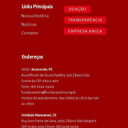
Links Principais
DOAÇÃO
Nossa História
TRANSPARÊNCIA
Notícias
EMPRESA AMIGA
Contatos
Endereços
SEDE /
Arcoverde, PE
Rua Alfredo de Souza Padilha, 530 | Bairro São
Cristóvão CEP: 56512-460
Fone: (87) 2024-0404
fundacaoterra@fundacaoterra.org.br
Horário de atendimento: das 07h30 às 12h e das 14h
às 17h30.
Unidade Maracanaú, CE
Rua Jairo Freire de Lima, 2055 | Bairro Alto Alegre II
CEP: 61932-000 | Fone: (85) 3296-3600