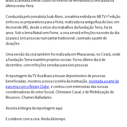
Branca (afiliada à Rede Globo no interior de Pernambuco) veiculada na
última sexta-feira.
Conduzida pelo jornalista Joab Alves, a matéria exibida no AB TV 1ª edição
enfocou os preparativos para a festa, realizada na antiga Rua do Lixo, em
Arcoverde (PE), desde o início dos trabalhos da Fundação Terra, há 39
anos. Sob o lema Natal sem Fome, a ceia servirá refeições na noite do dia
22 para 2.500 pessoas num jantar tradicional, custeado a partir de
doações.
Uma versão da ceia também foi realizada em Maracanaú, no Ceará, onde
a Fundação Terra mantém projetos sociais. Foi no último dia 9 de
dezembro, com refeições servidas para 500 pessoas.
A reportagem da TV Asa Branca trouxe depoimentos de pessoas
beneficiadas, mostrou a nova cozinha da instituição,
montada a partir de
parceria com o Rotary Clube
, e contou com entrevistas das nossas
coordenadoras do setor Social, Christiane Casal, e de Mobilização de
Recursos, Chames Balladares.
Assista à íntegra da reportagem aqui.
E colabore com a ceia. Ainda dá tempo.