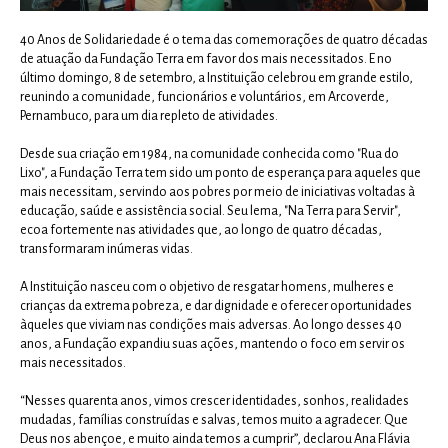
40 Anos de Solidariedade é o tema das comemorações de quatro décadas
de atuação da Fundação Terra em favor dos mais necessitados. E no
último domingo, 8 de setembro, a Instituição celebrou em grande estilo,
reunindo a comunidade, funcionários e voluntários, em Arcoverde,
Pernambuco, para um dia repleto de atividades.
Desde sua criação em 1984, na comunidade conhecida como "Rua do
Lixo", a Fundação Terra tem sido um ponto de esperança para aqueles que
mais necessitam, servindo aos pobres por meio de iniciativas voltadas à
educação, saúde e assistência social. Seu lema, "Na Terra para Servir",
ecoa fortemente nas atividades que, ao longo de quatro décadas,
transformaram inúmeras vidas.
A Instituição nasceu com o objetivo de resgatar homens, mulheres e
crianças da extrema pobreza, e dar dignidade e oferecer oportunidades
àqueles que viviam nas condições mais adversas. Ao longo desses 40
anos, a Fundação expandiu suas ações, mantendo o foco em servir os
mais necessitados.
“Nesses quarenta anos, vimos crescer identidades, sonhos, realidades
mudadas, famílias construídas e salvas, temos muito a agradecer. Que
Deus nos abençoe, e muito ainda temos a cumprir”, declarou Ana Flávia