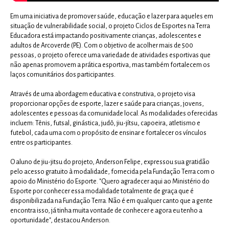
Em uma iniciativa de promover saúde, educação e lazer para aqueles em
situação de vulnerabilidade social, o projeto Ciclos de Esportes na Terra
Educadora está impactando positivamente crianças, adolescentes e
adultos de Arcoverde (PE). Com o objetivo de acolher mais de 500
pessoas, o projeto oferece uma variedade de atividades esportivas que
não apenas promovem a prática esportiva, mas também fortalecem os
laços comunitários dos participantes.
Através de uma abordagem educativa e construtiva, o projeto visa
proporcionar opções de esporte, lazer e saúde para crianças, jovens,
adolescentes e pessoas da comunidade local. As modalidades oferecidas
incluem: Tênis, futsal, ginástica, judô, jiu-jítsu, capoeira, atletismo e
futebol, cada uma com o propósito de ensinar e fortalecer os vínculos
entre os participantes.
O aluno de jiu-jitsu do projeto, Anderson Felipe, expressou sua gratidão
pelo acesso gratuito à modalidade, fornecida pela Fundação Terra com o
apoio do Ministério do Esporte. "Quero agradecer aqui ao Ministério do
Esporte por conhecer essa modalidade totalmente de graça que é
disponibilizada na Fundação Terra. Não é em qualquer canto que a gente
encontra isso, já tinha muita vontade de conhecer e agora eu tenho a
oportunidade", destacou Anderson.