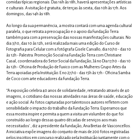
comidas típicas regionais. Das 16h às 18h, haverá apresentações artísticas
e culturais. A visitação é gratuita, de terças às sexta, das 10h às 17h. Aos
domingos, das 14h às 18h.
Ao longo da sua permanência, a mostra contará com uma agenda cultural
paralela, o que retrata a preocupação e o apoio da Fundação Terra
também para com a preservação das nossas manifestações culturais. No
dia 3/10, das 10 às 12h, será realizada mais uma edição do Curso de
Fotografia para Celular com a fotógrafa Gisele Carvallo; dia 10/10 - das 10
às 12h - Palestra: Promoção Social na Fundação Terra com Christiane
Casal, coordenadora do Setor Social da Fundação; Já no Dia 17/10 - das 10
às 12h - Oficina de Produção de Fuxico com as Mulheres Grupo Artes da
Terra apoiadas pela Instituição. E no 27/10 - das 15h às 17h - Oficina Samba
de Coco com arte educadores da Fundação Terra.
“A exposição celebra 40 anos de solidariedade, retratando através de 40
imagens, o cotidiano das nossas atividades nas áreas de saúde, educação
e ação social. As fotos capturadas por talentosos autores refletem com
sensibilidade o impacto do trabalho da Fundação Terra. Esperamos que
essa mostra inspire e permita a quem a visita um vislumbre do que foi
construído ao longo dessas quatro décadas de serviços aos mais
necessitados' , diz a presidente da Fundação, Ana Bretas de Vasconcellos.
A iniciativa expõe imagens do conjunto de mais de 200 fotos registradas
pelos inscritos em concurso realizado pela Instituição juntamente com o