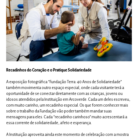
Recadinhos do Coração e o Pratique Solidariedade
A exposição fotográfica “Fundação Terra: 40 Anos de Solidariedade”
também movimenta outro espaço especial, onde cada visitante terá a
oportunidade de se conectar diretamente com as crianças, jovens ou
idosos atendidos pela Instituição em Arcoverde. Cada um deles escreveu,
com muito carinho, um recadinho especial. Os que forem conhecer mais
sobre o trabalho da Fundação vão poder também mandar suas
mensagens para eles. Cada “recadinho carinhoso” muito acrescentará a
essa corrente de solidariedade, afeto e esperança.
A Instituição aproveita ainda este momento de celebração com a mostra