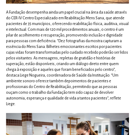
A Fundação desempenha ainda um papel crucial na área da saúde através
do CER-IV Centro Especializado em Reabilitação Mens Sana, que atende
pacientes de 35 municípios, oferecendo reabilitação física, auditiva, visual
e intelectual. Com mais de 120 mil procedimentos anuais, o centro é um
pilar de acolhimento e recuperação, promovendo inclusão e dignidade
para pessoas com deficiência. “Dez fotografias da mostra capturam a
essência do Mens Sana. Bilhetes emocionantes escritos por pacientes
cujas vidas foram transformadas pelo cuidado recebido poderão ser lidos
pelos visitantes. As mensagens, repletas de gratidão e histórias de
superação, estão disponíveis, criando um diálogo direto entre quem
chega à exposição e aqueles que foram beneficiados pelo centro”,
destaca Liege Nogueira, coordenadora de Saúde da Instituição. “Um
ambiente sonoro oferece também depoimentos de pacientes e
profissionais do Centro de Reabilitação, permitindo que as pessoas
ouçam como o trabalho da Fundação tem sido capaz de devolver
autonomia, esperança e qualidade de vida a tantos pacientes”, reflete
Liege.