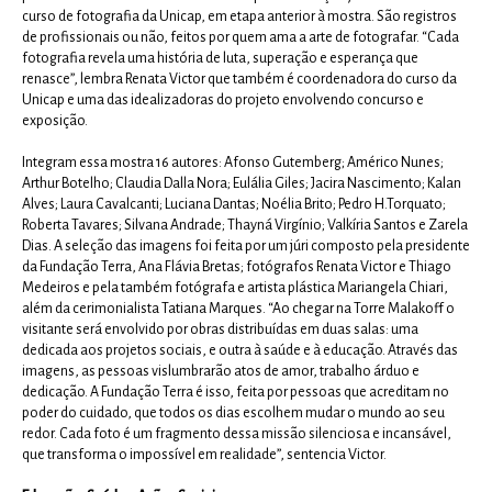
curso de fotografia da Unicap, em etapa anterior à mostra. São registros
de profissionais ou não, feitos por quem ama a arte de fotografar. “Cada
fotografia revela uma história de luta, superação e esperança que
renasce”, lembra Renata Victor que também é coordenadora do curso da
Unicap e uma das idealizadoras do projeto envolvendo concurso e
exposição.
Integram essa mostra 16 autores: Afonso Gutemberg; Américo Nunes;
Arthur Botelho; Claudia Dalla Nora; Eulália Giles; Jacira Nascimento; Kalan
Alves; Laura Cavalcanti; Luciana Dantas; Noélia Brito; Pedro H.Torquato;
Roberta Tavares; Silvana Andrade; Thayná Virgínio; Valkíria Santos e Zarela
Dias. A seleção das imagens foi feita por um júri composto pela presidente
da Fundação Terra, Ana Flávia Bretas; fotógrafos Renata Victor e Thiago
Medeiros e pela também fotógrafa e artista plástica Mariangela Chiari,
além da cerimonialista Tatiana Marques. “Ao chegar na Torre Malakoff o
visitante será envolvido por obras distribuídas em duas salas: uma
dedicada aos projetos sociais, e outra à saúde e à educação. Através das
imagens, as pessoas vislumbrarão atos de amor, trabalho árduo e
dedicação. A Fundação Terra é isso, feita por pessoas que acreditam no
poder do cuidado, que todos os dias escolhem mudar o mundo ao seu
redor. Cada foto é um fragmento dessa missão silenciosa e incansável,
que transforma o impossível em realidade”, sentencia Victor.