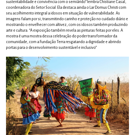
sustentabilidade e convivência com o semiárido” lembra Chistiane Casal,
coordenadora do Setor Social. Ela destaca ainda o Lar Domus Christi com
seu acolhimento integral a idosos em situação de vulnerabilidade. As
imagens falam por si, transmitindo carinho e proteção no cuidado diário e
mostrando o envelhecer com altivez, com os idosos também produzindo
arte e cultura. “A exposição também revela as pinturas feitas por eles. A
mostra é uma mostra dessa celebração do poder transformador da
comunidade, com a Fundação Terra resgatando a dignidade e abrindo
portas para o desenvolvimento sustentável e inclusivo”