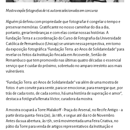
Mostra expõe fotografias de 16 autores selecionados em concurso
Alguém já definiu com propriedade que fotografar é congelar o tempo e
preservar memórias. Gratificante no nosso caminhar do dia a dia,
portanto, gerar lembranças e com elas contar nossas histórias. A
Fundação Terra e a coordenação do Curso de Fotografia da Universidade
Católica de Pernambuco (Unicap) se uniram nessa perspectiva, em torno
da exposição fotográfica “Fundação Terra: 40 Anos de Solidariedade” para
revelar os feitos da Instituição fincada em Arcoverde, Sertão de
Pernambuco que tem promovido nas últimas quatro décadas o essencial
serviço que é cuidar do próximo, sobretudo no amparo irrestrito aos mais
vulneráveis.
“Fundação Terra: 40 Anos de Solidariedade” vai além de uma mostra de
fotos: é um convite para sentir, para se emocionar, para enxergar que, por
trás de cada rosto, de cada sorriso, há uma história de superação e amor”,
destaca a fotógrafa Renata Victor, curadora da mostra.
A mostra ocupará a Torre Malakoff - Praça do Arsenal, no Recife Antigo - a
partir desta quinta-feira (26), às 18h, e segue até dia 10 de Novembro.
Antes da sua abertura, às 15h, será movimentada uma Feira Criativa, no
pátio da Torre para venda de artigos representativos da Instituição e