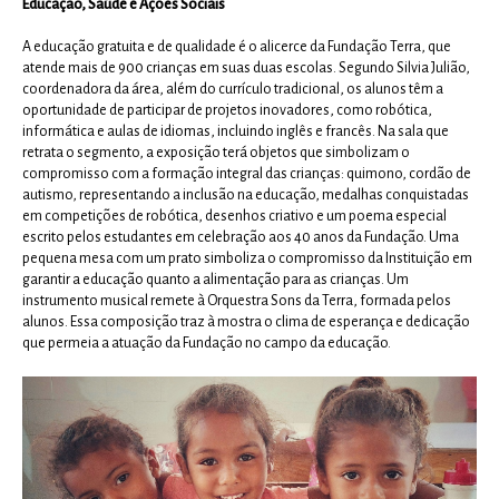
Educação, Saúde e Ações Sociais
A educação gratuita e de qualidade é o alicerce da Fundação Terra, que
atende mais de 900 crianças em suas duas escolas. Segundo Silvia Julião,
coordenadora da área, além do currículo tradicional, os alunos têm a
oportunidade de participar de projetos inovadores, como robótica,
informática e aulas de idiomas, incluindo inglês e francês. Na sala que
retrata o segmento, a exposição terá objetos que simbolizam o
compromisso com a formação integral das crianças: quimono, cordão de
autismo, representando a inclusão na educação, medalhas conquistadas
em competições de robótica, desenhos criativo e um poema especial
escrito pelos estudantes em celebração aos 40 anos da Fundação. Uma
pequena mesa com um prato simboliza o compromisso da Instituição em
garantir a educação quanto a alimentação para as crianças. Um
instrumento musical remete à Orquestra Sons da Terra, formada pelos
alunos. Essa composição traz à mostra o clima de esperança e dedicação
que permeia a atuação da Fundação no campo da educação.