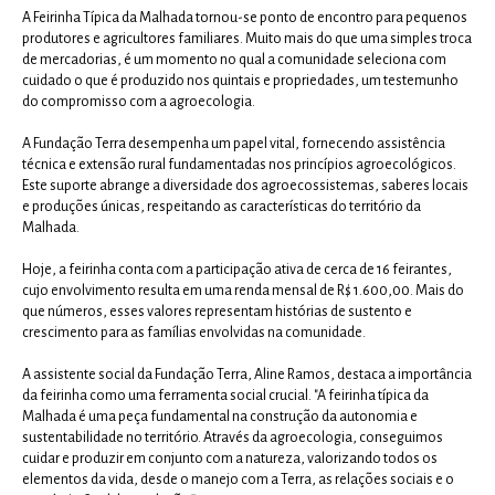
A Feirinha Típica da Malhada tornou-se ponto de encontro para pequenos
produtores e agricultores familiares. Muito mais do que uma simples troca
de mercadorias, é um momento no qual a comunidade seleciona com
cuidado o que é produzido nos quintais e propriedades, um testemunho
do compromisso com a agroecologia.
A Fundação Terra desempenha um papel vital, fornecendo assistência
técnica e extensão rural fundamentadas nos princípios agroecológicos.
Este suporte abrange a diversidade dos agroecossistemas, saberes locais
e produções únicas, respeitando as características do território da
Malhada.
Hoje, a feirinha conta com a participação ativa de cerca de 16 feirantes,
cujo envolvimento resulta em uma renda mensal de R$ 1.600,00. Mais do
que números, esses valores representam histórias de sustento e
crescimento para as famílias envolvidas na comunidade.
A assistente social da Fundação Terra, Aline Ramos, destaca a importância
da feirinha como uma ferramenta social crucial. "A feirinha típica da
Malhada é uma peça fundamental na construção da autonomia e
sustentabilidade no território. Através da agroecologia, conseguimos
cuidar e produzir em conjunto com a natureza, valorizando todos os
elementos da vida, desde o manejo com a Terra, as relações sociais e o