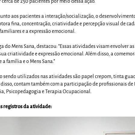
r cerca de 250 pacientes por meio dessa ação.
 junto aos pacientes a interação/socialização, o desenvolviment
ra fina, concentração, criatividade e percepção visual de cad
 familiares e a expressão emocional.
ga do Mens Sana, destacou: “Essas atividades visam envolver as
sua criatividade e expressão emocional. Além disso, a comemo
e a família e o Mens Sana.”
o sendo utilizados nas atividades são papel crepom, tinta gua
m disso, contam também com a participação de profissionais de
gia, Psicopedagogia e Terapia Ocupacional.
 registros da atividade: