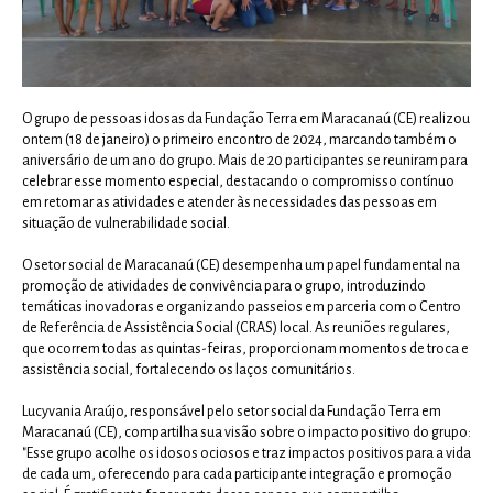
O grupo de pessoas idosas da Fundação Terra em Maracanaú (CE) realizou
ontem (18 de janeiro) o primeiro encontro de 2024, marcando também o
aniversário de um ano do grupo. Mais de 20 participantes se reuniram para
celebrar esse momento especial, destacando o compromisso contínuo
em retomar as atividades e atender às necessidades das pessoas em
situação de vulnerabilidade social.
O setor social de Maracanaú (CE) desempenha um papel fundamental na
promoção de atividades de convivência para o grupo, introduzindo
temáticas inovadoras e organizando passeios em parceria com o Centro
de Referência de Assistência Social (CRAS) local. As reuniões regulares,
que ocorrem todas as quintas-feiras, proporcionam momentos de troca e
assistência social, fortalecendo os laços comunitários.
Lucyvania Araújo, responsável pelo setor social da Fundação Terra em
Maracanaú (CE), compartilha sua visão sobre o impacto positivo do grupo:
"Esse grupo acolhe os idosos ociosos e traz impactos positivos para a vida
de cada um, oferecendo para cada participante integração e promoção