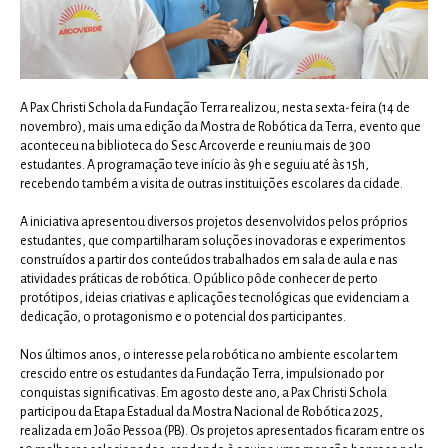
A Pax Christi Schola da Fundação Terra realizou, nesta sexta-feira (14 de
novembro), mais uma edição da Mostra de Robótica da Terra, evento que
aconteceu na biblioteca do Sesc Arcoverde e reuniu mais de 300
estudantes. A programação teve início às 9h e seguiu até às 15h,
recebendo também a visita de outras instituições escolares da cidade.
A iniciativa apresentou diversos projetos desenvolvidos pelos próprios
estudantes, que compartilharam soluções inovadoras e experimentos
construídos a partir dos conteúdos trabalhados em sala de aula e nas
atividades práticas de robótica. O público pôde conhecer de perto
protótipos, ideias criativas e aplicações tecnológicas que evidenciam a
dedicação, o protagonismo e o potencial dos participantes.
Nos últimos anos, o interesse pela robótica no ambiente escolar tem
crescido entre os estudantes da Fundação Terra, impulsionado por
conquistas significativas. Em agosto deste ano, a Pax Christi Schola
participou da Etapa Estadual da Mostra Nacional de Robótica 2025,
realizada em João Pessoa (PB). Os projetos apresentados ficaram entre os