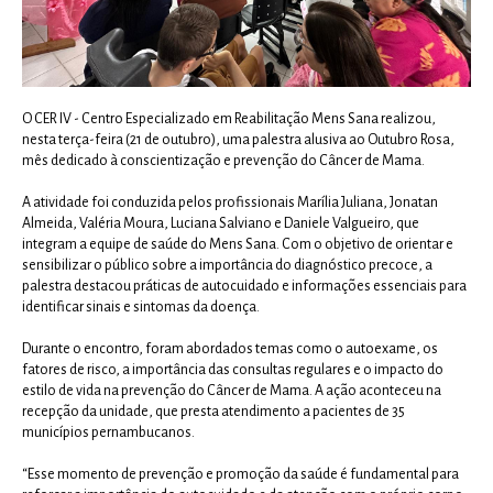
O CER IV - Centro Especializado em Reabilitação Mens Sana realizou,
nesta terça-feira (21 de outubro), uma palestra alusiva ao Outubro Rosa,
mês dedicado à conscientização e prevenção do Câncer de Mama.
A atividade foi conduzida pelos profissionais Marília Juliana, Jonatan
Almeida, Valéria Moura, Luciana Salviano e Daniele Valgueiro, que
integram a equipe de saúde do Mens Sana. Com o objetivo de orientar e
sensibilizar o público sobre a importância do diagnóstico precoce, a
palestra destacou práticas de autocuidado e informações essenciais para
identificar sinais e sintomas da doença.
Durante o encontro, foram abordados temas como o autoexame, os
fatores de risco, a importância das consultas regulares e o impacto do
estilo de vida na prevenção do Câncer de Mama. A ação aconteceu na
recepção da unidade, que presta atendimento a pacientes de 35
municípios pernambucanos.
“Esse momento de prevenção e promoção da saúde é fundamental para