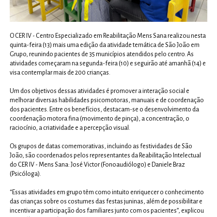
O CER IV - Centro Especializado em Reabilitação Mens Sana realizou nesta
quinta-feira (13) mais uma edição da atividade temática de São João em
Grupo, reunindo pacientes de 35 municípios atendidos pelo centro. As
atividades começaram na segunda-feira (10) e seguirão até amanhã (14) e
visa contemplar mais de 200 crianças.
Um dos objetivos dessas atividades é promover a interação social e
melhorar diversas habilidades psicomotoras, manuais e de coordenação
dos pacientes. Entre os benefícios, destacam-se o desenvolvimento da
coordenação motora fina (movimento de pinça), a concentração, o
raciocínio, a criatividade e a percepção visual.
Os grupos de datas comemorativas, incluindo as festividades de São
João, são coordenados pelos representantes da Reabilitação Intelectual
do CER IV - Mens Sana: José Victor (Fonoaudiólogo) e Daniele Braz
(Psicóloga).
“Essas atividades em grupo têm como intuito enriquecer o conhecimento
das crianças sobre os costumes das festas juninas, além de possibilitar e
incentivar a participação dos familiares junto com os pacientes”, explicou